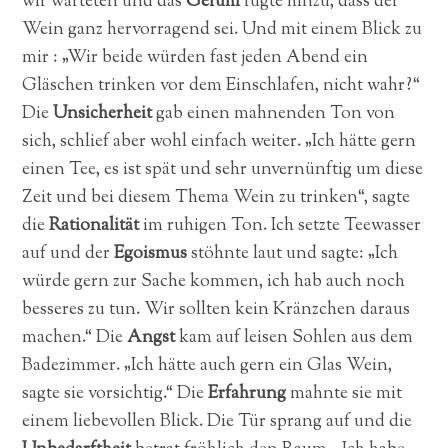
wir warteten und das
Gefühl
fügte hinzu, dass der
Wein ganz hervorragend sei. Und mit einem Blick zu
mir : „Wir beide würden fast jeden Abend ein
Gläschen trinken vor dem Einschlafen, nicht wahr?“
Die
Unsicherheit
gab einen mahnenden Ton von
sich, schlief aber wohl einfach weiter. „Ich hätte gern
einen Tee, es ist spät und sehr unvernünftig um diese
Zeit und bei diesem Thema Wein zu trinken“, sagte
die
Rationalität
im ruhigen Ton. Ich setzte Teewasser
auf und der
Egoismus
stöhnte laut und sagte: „Ich
würde gern zur Sache kommen, ich hab auch noch
besseres zu tun. Wir sollten kein Kränzchen daraus
machen.“ Die
Angst
kam auf leisen Sohlen aus dem
Badezimmer. „Ich hätte auch gern ein Glas Wein,
sagte sie vorsichtig.“ Die
Erfahrung
mahnte sie mit
einem liebevollen Blick. Die Tür sprang auf und die