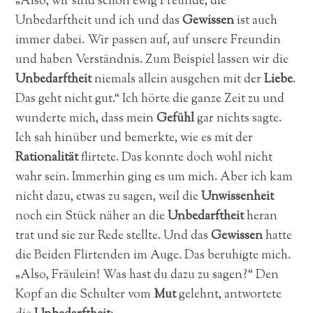
„Also, wir sind schon ewig Freunde, die
Unbedarftheit und ich und das
Gewissen
ist auch
immer dabei. Wir passen auf, auf unsere Freundin
und haben Verständnis. Zum Beispiel lassen wir die
Unbedarftheit
niemals allein ausgehen mit der
Liebe
.
Das geht nicht gut.“ Ich hörte die ganze Zeit zu und
wunderte mich, dass mein
Gefühl
gar nichts sagte.
Ich sah hinüber und bemerkte, wie es mit der
Rationalität
flirtete. Das konnte doch wohl nicht
wahr sein. Immerhin ging es um mich. Aber ich kam
nicht dazu, etwas zu sagen, weil die
Unwissenheit
noch ein Stück näher an die
Unbedarftheit
heran
trat und sie zur Rede stellte. Und das
Gewissen
hatte
die Beiden Flirtenden im Auge. Das beruhigte mich.
„Also, Fräulein! Was hast du dazu zu sagen?“ Den
Kopf an die Schulter vom
Mut
gelehnt, antwortete