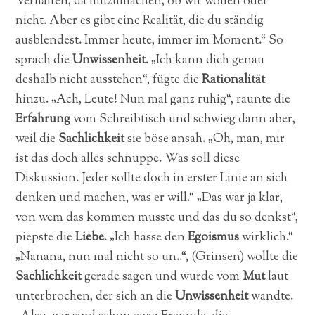
Verhalten, da mitzumachen, ob wir wollen oder
nicht. Aber es gibt eine Realität, die du ständig
ausblendest. Immer heute, immer im Moment.“ So
sprach die
Unwissenheit
. „Ich kann dich genau
deshalb nicht ausstehen“, fügte die
Rationalität
hinzu. „Ach, Leute! Nun mal ganz ruhig“, raunte die
Erfahrung
vom Schreibtisch und schwieg dann aber,
weil die
Sachlichkeit
sie böse ansah. „Oh, man, mir
ist das doch alles schnuppe. Was soll diese
Diskussion. Jeder sollte doch in erster Linie an sich
denken und machen, was er will.“ „Das war ja klar,
von wem das kommen musste und das du so denkst“,
piepste die
Liebe
. „Ich hasse den
Egoismus
wirklich.“
„Nanana, nun mal nicht so un..“, (Grinsen) wollte die
Sachlichkeit
gerade sagen und wurde vom
Mut
laut
unterbrochen, der sich an die
Unwissenheit
wandte.