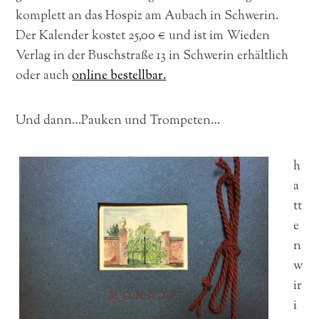
komplett an das Hospiz am Aubach in Schwerin.
Der Kalender kostet 25,00 € und ist im Wieden
Verlag in der Buschstraße 13 in Schwerin erhältlich
oder auch
online bestellbar.
Und dann…Pauken und Trompeten…
h
a
tt
e
n
w
ir
i